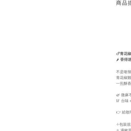
商品
🍗青花
🌶
香得
不是嗆
青花椒
一煎酥
🌿 微
🥢 台
👉
給敢
包裝規格
✧
✧
過敏