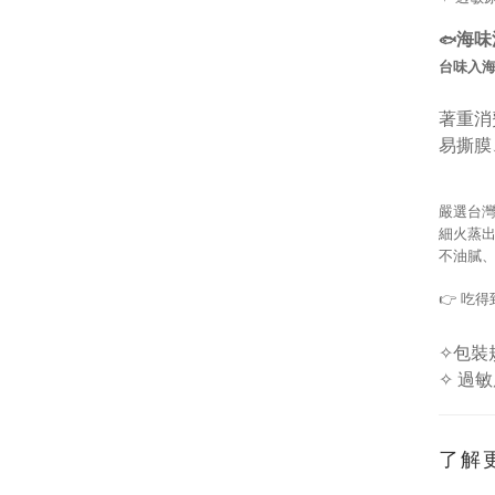
海味
🐟
台味入
著重消
易撕膜
嚴選台
細火蒸
不油膩
👉
吃得
✧包裝規
✧ 過
了解