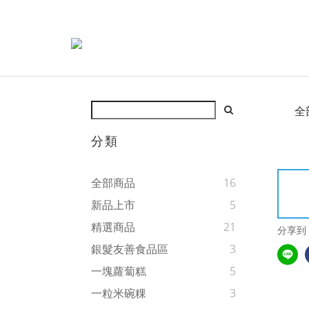
全
分類
全部商品
16
新品上市
5
精選商品
21
分享到
銀髮友善食品區
3
一塊蘿蔔糕
5
一粒米碗粿
3