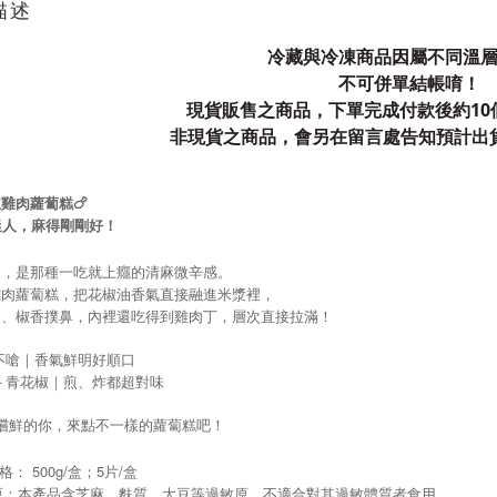
描述
冷藏與冷凍商品因屬不同溫
不可併單結帳唷！
現貨販售之商品，下單完成付款後約10
非現貨之商品，會另在留言處告知預計出
椒雞肉蘿蔔糕🍗
迷人，麻得剛剛好！
辣，是那種一吃就上癮的清麻微辛感。
雞肉蘿蔔糕，把花椒油香氣直接融進米漿裡，
香、椒香撲鼻，內裡還吃得到雞肉丁，層次直接拉滿！
麻不嗆｜香氣鮮明好順口
味＋青花椒｜煎、炸都超對味
嚐鮮的你，來點不一樣的蘿蔔糕吧！
： 500g/盒；5片/盒
原：本產品含芝麻、麩質、大豆等過敏原，不適合對其過敏體質者食用