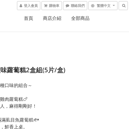
登入會員
購物車
聯絡我們
繁體中文
首頁
商店介紹
全部商品
味蘿蔔糕2盒組(5片/盒)
種口味的組合～
椒雞肉蘿蔔糕🍗
得迷人，麻得剛剛好！
滿滿虱目魚蘿蔔糕🐟
，鮮香上桌。