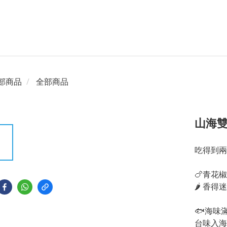
部商品
全部商品
山海雙
吃得到兩
🍗青花
🌶 香
🐟海味
台味入海