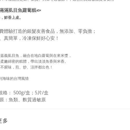
滿滿虱目魚蘿蔔糕
🐟
海，鮮香上桌。
費體驗打造的銀髮友善食品，無添加、零負擔；
、真簡單，冷凍保鮮好心安！
灣嘉義虱目魚，融合在地白蘿蔔與在來米漿，
出柔嫩綿密的糕體，帶出淡淡魚香與米香。
、不腥味，煎、炒、涼拌都出色！
到海味的台灣風情
格： 500g/盒；5片/盒
敏原：魚類、麩質過敏原
更多