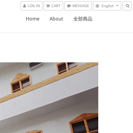
LOG IN
CART
MESSAGE
English
Home
About
全部商品