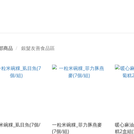
部商品
銀髮友善食品區
米碗粿_虱目魚(7個/
一粒米碗粿_菲力豚燕麥
暖心麻油
(7個/組)
糕2盒組(