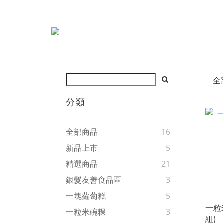
全
分類
全部商品
16
新品上市
5
精選商品
21
銀髮友善食品區
3
一塊蘿蔔糕
5
一粒
一粒米碗粿
3
組)