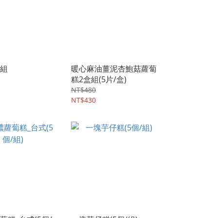
組
暖心麻油薑泥杏鮑菇蘿蔔
糕2盒組(5片/盒)
NT$480
NT$430