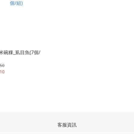
米碗粿_虱目魚(7個/
50
10
客服資訊