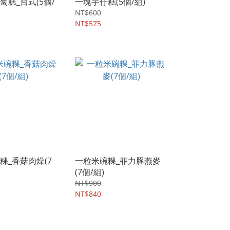
蔔糕_台式(5個/
一塊芋仔糕(5個/組)
NT$600
NT$575
粿_香菇肉燥(7
一粒米碗粿_菲力豚燕麥
(7個/組)
NT$900
NT$840