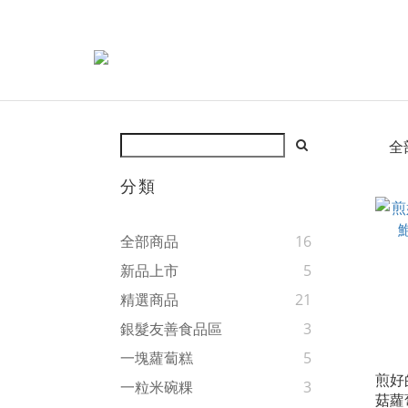
全
分類
全部商品
16
新品上市
5
精選商品
21
銀髮友善食品區
3
一塊蘿蔔糕
5
煎好
一粒米碗粿
3
菇蘿